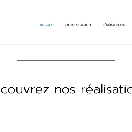
accueil
présentation
réalisations
enseigneme
enfance
culturel et
sportif
santé
couvrez nos réalisati
commerce
habitat
industriel e
tertiaire
autre