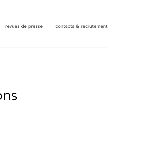
revues de presse
contacts & recrutement
nt et
ons
t