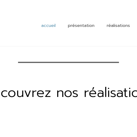
accueil
présentation
réalisations
enseigneme
enfance
culturel et
sportif
santé
couvrez nos réalisati
commerce
habitat
industriel e
tertiaire
autre