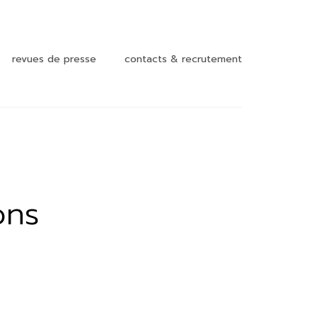
revues de presse
contacts & recrutement
nt et
ons
t